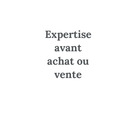
un suivi pour assurer que les recommandations sont
correctement appliquées.
Il est possible que l’expert réalise des visites
supplémentaires sur site pour assurer le suivi des progrès et
la conformité aux normes. • Lorsque c’est nécessaire, il peut
Expertise
également intervenir dans des situations de litige, en
fournissant des témoignages d’expert ou des explications
avant
fondées sur sa compétence technique. L’adoption de cette
méthode systématique et approfondie garantit chaque
aspect du projet de construction soit complètement examiné,
achat ou
augmentant ainsi la sécurité, la durabilité et le succès du
projet.
vente
Quelle est la formation
d’un expert en
construction ?
La trajectoire pour se former en tant qu’
expert en
construction dans les Hautes-Pyrénées
est bien établie,