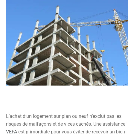
des meilleures pratiques du secteur, ce qui permet la prise
de décisions informées et optimales.
Gestion des risques : Ils identifient et évaluent les risques
potentiels, comme les défauts de construction ou les
problèmes structurels, contribuant à prévenir des
problèmes coûteux et dangereux à l’avenir.
Résolution de problèmes complexes : En cas de
problèmes ou de défis techniques durant un projet,
l’expert en construction apporte des solutions adaptées.
Gains financiers à terme : Engager un expert, bien que
onéreux, est rentable à long terme grâce à leur aptitude à
prévenir les erreurs de construction causés par des
insuffisances du constructeur. Cela engendre des
économies en termes de coûts judiciaires et d’honoraires
L’achat d’un logement sur plan ou neuf n’exclut pas les
d’avocats… Les spécialistes en construction gèrent
risques de malfaçons et de vices cachés. Une assistance
fréquemment les projets de construction pour assurer la
VEFA
est primordiale pour vous éviter de recevoir un bien