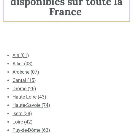
disponibles sur toute la
France
Ain (01)
Allier (03)
Ardèche (07)
Cantal (15)
Drôme (26)
Haute-Loire (43)
Haute-Savoie (74)
Isère (38)
Loire (42)
Puy-de-Dôme (63)