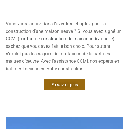
dans les Hautes-Pyrénées
?
Vous vous lancez dans l’aventure et optez pour la
construction d’une maison neuve ? Si vous avez signé un
CCMI (
contrat de construction de maison individuelle
),
Faire appel à un expert en construction est essentiel pour de
multiples motifs, en particulier dans les travaux de
sachez que vous avez fait le bon choix. Pour autant, il
rénovation et de construction. Voici les avantages clés de
faire appel à leur expertise :
n’exclut pas les risques de malfaçons de la part des
Garantie de conformité et de qualité : Les professionnels
maitres d’œuvre. Avec l’assistance CCMI, nos experts en
du bâtiment assurent que les travaux de construction
bâtiment sécurisent votre construction.
sont menés en accord avec les normes, les DTU et les
tolérances qui suivent les règlements du bâtiment. Cette
En savoir plus
approche sécurise la qualité et la durabilité des
bâtiments.
Compétences techniques et avis professionnels : Ces
experts détiennent une maîtrise approfondie des
matériaux et des techniques de construction ainsi que