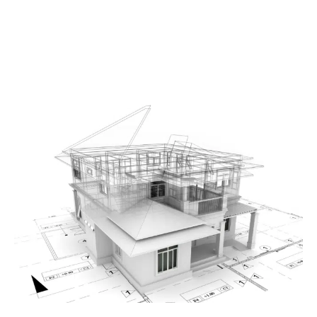
Spécialisations : Plusieurs établissements
d’enseignement offrent des spécialisations ou des
masters orientés vers l’expertise en construction, offrant
des connaissances avancées dans des domaines
spécifiques comme la thermique du bâtiment,
l’acoustique ou l’expertise après sinistre.
Licences et certifications : Certifications professionnelles
: Selon le pays et la spécialité, certaines certifications
sont requises ou recommandées. En France, par exemple,
des qualifications spécifiques sont fournies par des
organismes comme la Fédération Française du Bâtiment
ou l’Office Français de l’Industrie du Bâtiment.
Pourquoi faire appel à un
expert en construction