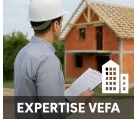
correctement achevée. Une pré-réception bien menée permet
de distinguer les finitions mineures, les reprises nécessaires
et les défauts plus sérieux.
Le maître d’ouvrage reste décisionnaire. L’expert apporte une
lecture technique pour éviter une validation trop rapide.
Quels points locaux
surveiller dans les Alpes-
de-Haute-Provence ?
L’ancrage local doit rester prudent et sourcé. Dans les Alpes-
de-Haute-Provence, les vérifications doivent tenir compte des
informations publiques disponibles sur les risques et le
contexte du terrain, sans généraliser à toutes les communes.
Le département dispose d’informations officielles sur les
risques naturels et technologiques via la préfecture et
Géorisques. Ces données ne remplacent pas l’étude du
terrain, mais elles rappellent l’importance de vérifier les
documents et les choix constructifs.
Le BRGM a publié des travaux sur le retrait-gonflement des
argiles dans les Alpes-de-Haute-Provence. Pour une maison