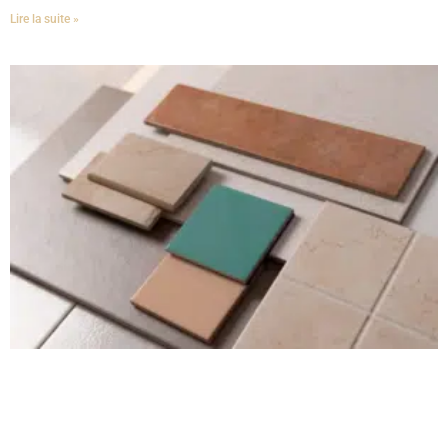
préparer avant la visite ?
Lire la suite »
Les documents préparent la visite autant que la visite
prépare la réception. Sans plans, notice descriptive et pièces
contractuelles, le contrôle perd une partie de sa précision.
Avant la pré-réception, le maître d’ouvrage doit rassembler
les documents utiles. Il s’agit notamment du CCMI, des plans
signés, de la notice descriptive, des avenants éventuels, des
comptes rendus de chantier, des échanges écrits, des photos
d’étapes et des documents techniques disponibles.
Le texte source cite aussi les documents à vérifier, comme le
permis de construire, les attestations de conformité, les
éléments relatifs à la réglementation thermique ou
environnementale applicable, ainsi que les assurances du
constructeur.
Sur place, ces pièces permettent de comparer. Une cloison
déplacée, une fenêtre différente, un équipement absent ou
un matériau non conforme ne peut être objectivé que si le
document contractuel est disponible.
Il faut également préparer une liste personnelle des points
qui inquiètent. Bruit inhabituel, porte qui ferme mal, trace au
plafond, fissure, odeur, pente extérieure, regard inaccessible.
Même une observation simple peut orienter le contrôle.
Si un défaut grave est découvert après l’achat ou après la
réception, le sujet peut parfois relever d’une analyse
différente, notamment en matière de
vices cachés