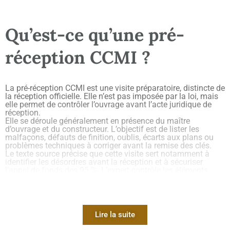
Qu’est-ce qu’une pré-
réception CCMI ?
La pré-réception CCMI est une visite préparatoire, distincte de
la réception officielle. Elle n’est pas imposée par la loi, mais
elle permet de contrôler l’ouvrage avant l’acte juridique de
réception.
Elle se déroule généralement en présence du maître
d’ouvrage et du constructeur. L’objectif est de lister les
malfaçons, défauts de finition, oublis, écarts aux plans ou
problèmes techniques à corriger avant la remise des clés.
Le texte source précise que cette visite sert notamment à
identifier les désordres avant la réception et à sécuriser
l’appel de fonds des 95 %. L’expert contrôle les éléments
accessibles : vide-sanitaire, toiture, façades, menuiseries,
combles, équipements, finitions, plomberie, électricité,
ventilation, documents et conformité aux plans.
Sur le terrain, un indice fréquent est le décalage entre une
maison “présentable” et une maison réellement conforme.
Lire la suite
Une porte peut fermer, mais frotter. Une prise peut être posée,
mais mal positionnée par rapport au plan. Une évacuation