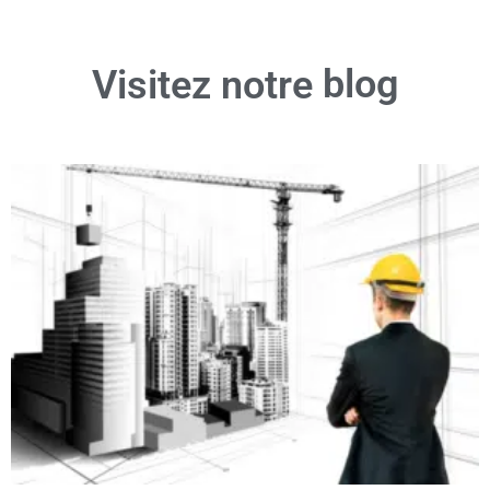
consignées pour obliger le constructeur à les corriger.
Une fois la réception validée, les appels de fonds finaux
sont déclenchés et les garanties commencent.
blog
Visitez notre
Pourquoi la pré-réception est-
elle indispensable ?
Sans pré-réception, les
malfaçons risquent d’être
découvertes trop tard
et pourraient entraîner des procédures
longues et complexes pour obtenir réparation.
✔
Un contrôle en amont permet d’exiger les corrections
nécessaires sans activer les garanties légales.
✔
Vous pouvez refuser la réception si des défauts graves
rendent le logement impropre à l’habitation.
✔
Une pré-réception bien menée limite les litiges et vous
protège contre les erreurs du constructeur.
En résumé : la pré-réception vous donne le pouvoir d’agir
avant qu’il ne soit trop tard !
Pourquoi faire appel à un