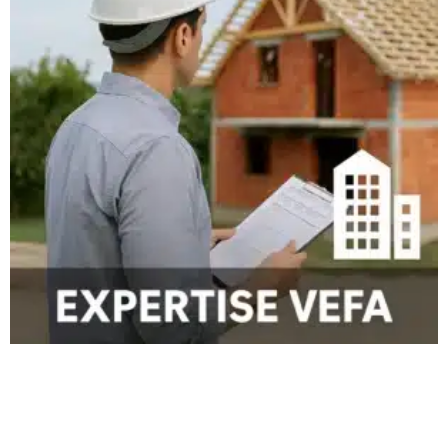
accompagnement expert
✔
Détection des malfaçons invisibles à l’œil non averti
Un expert repère les
défauts structurels
, les erreurs de mise
en œuvre et les
vices cachés
qui pourraient passer
inaperçus.
✔
Vérification de la conformité aux normes et au contrat
CCMI
Il s’assure que
les matériaux utilisés
et
les installations
techniques
respectent bien les normes de construction en
vigueur.
✔
Prévention des litiges et économies financières
Une
malfaçon non détectée
peut engendrer
des réparations
coûteuses
après la livraison. Avec un expert, ces défauts
sont signalés
avant la réception officielle
, obligeant le
constructeur à les corriger sans surcoût pour vous.
✔
Une force de négociation face au constructeur
Avec un
rapport technique détaillé
, l’expert vous apporte
des
arguments solides
pour contraindre le constructeur à
intervenir avant la remise des clés.
Un accompagnement à chaque
étape du CCMI