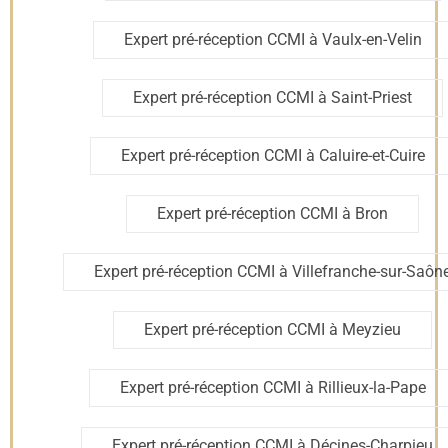
Bon fonctionnement des
portes, fenêtres, volets roulants
Expert pré-réception CCMI à Vaulx-en-Velin
et baies vitrées
.
Contrôle de l’
étanchéité des joints
et de l’absence de
Expert pré-réception CCMI à Saint-Priest
ponts thermiques.
Expert pré-réception CCMI à Caluire-et-Cuire
4. Les finitions intérieures
Expert pré-réception CCMI à Bron
Uniformité des peintures,
absence de défauts sur les
murs, plafonds et sols
.
Expert pré-réception CCMI à Villefranche-sur-Saôn
Vérification de la pose des
carrelages, parquets et
plinthes
.
Expert pré-réception CCMI à Meyzieu
5. Les équipements électriques et sanitaires
Expert pré-réception CCMI à Rillieux-la-Pape
Vérification du
tableau électrique
, des prises et des
Expert pré-réception CCMI à Décines-Charpieu
interrupteurs.