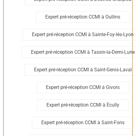
Test de la plomberie :
pression d’eau, absence de fuites,
bon écoulement
.
Expert pré-réception CCMI à Oullins
L’expert établit un
rapport détaillé
consignant toutes les
anomalies observées. Ce document permet d’exiger
les
Expert pré-réception CCMI à Sainte-Foy-lès-Lyon
corrections nécessaires
avant la réception officielle, évitant
ainsi d’avoir à recourir aux garanties après la remise des
clés.
Expert pré-réception CCMI à Tassin-la-Demi-Lune
Pré-réception et
Expert pré-réception CCMI à Saint-Genis-Laval
réception CCMI : quelles
Expert pré-réception CCMI à Givors
différences ?
Expert pré-réception CCMI à Écully
Une distinction essentielle
pour protéger vos intérêts
Expert pré-réception CCMI à Saint-Fons