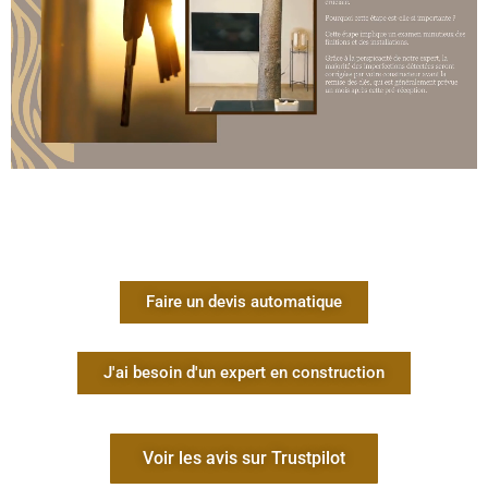
défauts avant la réception définitive.
Elle n’a pas de valeur juridique
, mais sert de base pour
s’assurer que les travaux seront finalisés conformément
au contrat.
La réception CCMI : un acte
juridique engageant
La
réception des travaux
est
une étape légale
qui marque
l’acceptation officielle du logement. À partir de ce moment,
vous devenez responsable de votre bien
, et c’est également
Faire un devis automatique
le point de départ des garanties légales
.
Elle est réalisée en présence du maître d’ouvrage et du
constructeur.
J'ai besoin d'un expert en construction
Un procès-verbal de réception est signé
, avec ou sans
réserve.
Voir les avis sur Trustpilot
Si des réserves sont émises
, elles doivent être