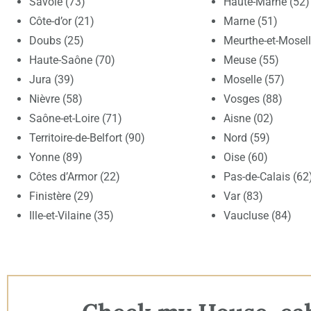
Savoie (73)
Haute-Marne (52)
Côte-d’or (21)
Marne (51)
Doubs (25)
Meurthe-et-Mosell
Haute-Saône (70)
Meuse (55)
Jura (39)
Moselle (57)
Nièvre (58)
Vosges (88)
Saône-et-Loire (71)
Aisne (02)
Territoire-de-Belfort (90)
Nord (59)
Yonne (89)
Oise (60)
Côtes d’Armor (22)
Pas-de-Calais (62
Finistère (29)
Var (83)
Ille-et-Vilaine (35)
Vaucluse (84)