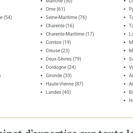
Manche (50)
Lo
Orne (61)
P
e (54)
Seine-Maritime (76)
T
Charente (16)
T
Charente-Maritime (17)
Lo
Corrèze (19)
Ma
Creuse (23)
M
Deux-Sèvres (79)
S
Dordogne (24)
V
)
Gironde (33)
A
Haute-Vienne (87)
A
Landes (40)
B
H