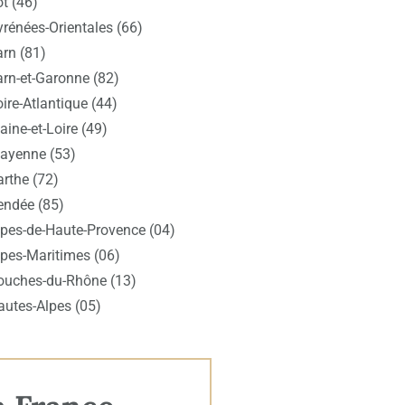
t (46)
yrénées-Orientales (66)
arn (81)
arn-et-Garonne (82)
ire-Atlantique (44)
ine-et-Loire (49)
ayenne (53)
arthe (72)
endée (85)
lpes-de-Haute-Provence (04)
lpes-Maritimes (06)
ouches-du-Rhône (13)
autes-Alpes (05)