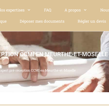
Nos expertises
FAQ
A propos
Nous
ique
Déposer mes documents
Régler un devis
EPTION CCMI EN MEURTHE-ET-MOSELLE
xpert pré-réception CCMI en Meurthe-et-Moselle