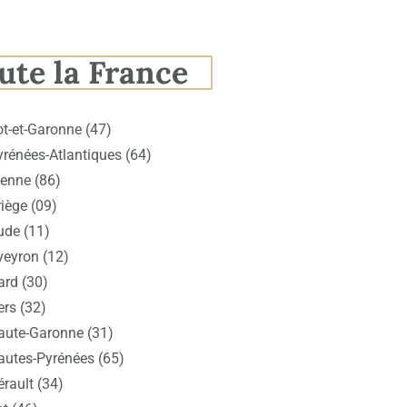
ute la France
ot-et-Garonne (47)
yrénées-Atlantiques (64)
ienne (86)
iège (09)
ude (11)
veyron (12)
ard (30)
ers (32)
aute-Garonne (31)
autes-Pyrénées (65)
rault (34)