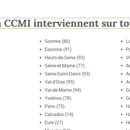
n CCMI interviennent sur to
Somme (80)
L
Essonne (91)
P
Hauts-de-Seine (92)
V
Seine-et-Marne (77)
Ar
Seine-Saint-Denis (93)
A
Val-d’Oise (95)
A
Val-de-Marne (94)
G
Yvelines (78)
G
Paris (75)
H
Calvados (14)
H
Eure (27)
Hé