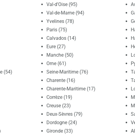
Val-d’Oise (95)
A
Val-de-Marne (94)
G
Yvelines (78)
G
Paris (75)
H
Calvados (14)
H
Eure (27)
Hé
Manche (50)
Lo
Orne (61)
P
e (54)
Seine-Maritime (76)
T
Charente (16)
T
Charente-Maritime (17)
Lo
Corrèze (19)
Ma
Creuse (23)
M
Deux-Sèvres (79)
S
Dordogne (24)
V
)
Gironde (33)
A