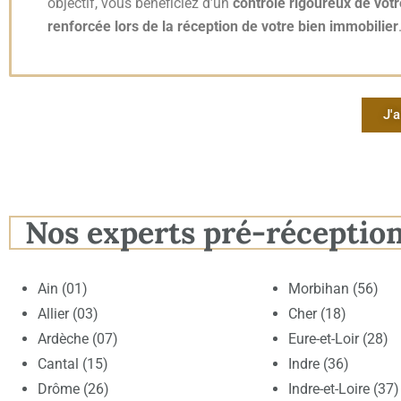
objectif, vous bénéficiez d’un
contrôle rigoureux de vot
renforcée lors de la réception de votre bien immobilier
J'a
Nos experts pré-réceptio
Ain (01)
Morbihan (56)
Allier (03)
Cher (18)
Ardèche (07)
Eure-et-Loir (28)
Cantal (15)
Indre (36)
Drôme (26)
Indre-et-Loire (37)