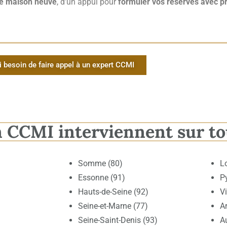
re maison neuve
, d’un appui pour
formuler vos réserves avec p
.
i besoin de faire appel à un expert CCMI
n CCMI interviennent sur to
Somme (80)
L
Essonne (91)
P
Hauts-de-Seine (92)
V
Seine-et-Marne (77)
Ar
Seine-Saint-Denis (93)
A