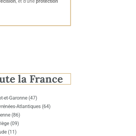
récision
, et d’une
protection
ute la France
ot-et-Garonne (47)
yrénées-Atlantiques (64)
ienne (86)
iège (09)
ude (11)