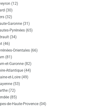
veyron (12)
ard (30)
ers (32)
aute-Garonne (31)
autes-Pyrénées (65)
rault (34)
t (46)
yrénées-Orientales (66)
arn (81)
arn-et-Garonne (82)
ire-Atlantique (44)
ine-et-Loire (49)
ayenne (53)
arthe (72)
endée (85)
lpes-de-Haute-Provence (04)