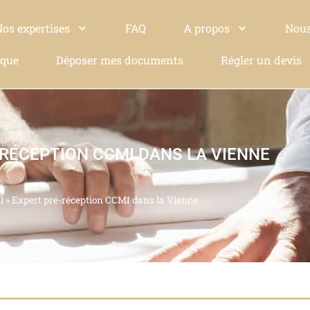
Nos expertises
FAQ
A propos
Nous
ique
Déposer mes documents
Régler un devis
-RÉCEPTION CCMI DANS LA VIENNE
l
»
Expert pré-réception CCMI dans la Vienne