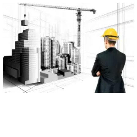
Que contient un procès-verbal
de pré-réception ?
Un
PV de pré-réception
doit mentionner :
✔
Les malfaçons et non-conformités relevées
(défauts
structurels, finitions incomplètes, équipements défectueux).
✔
Les corrections demandées et les délais d’exécution
exigés
auprès du constructeur.
✔
Les observations du maître d’ouvrage et de l’expert en
bâtiment si présent.
✔
L’engagement du constructeur à rectifier les défauts
avant la signature de la réception officielle.
💡
Un procès-verbal bien rédigé est une preuve juridique
qui protège vos droits et facilite la mise en conformité des
travaux.
Quel impact sur le paiement
final ?
Dans un
CCMI
, le constructeur réclame souvent
95 % du