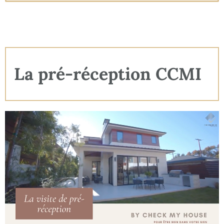
parfaits, peinture uniforme sans défauts.
✔
Serrures et poignées
: fixation solide, bon
fonctionnement des mécanismes de fermeture.
✔
Escaliers et garde-corps
: conformité aux normes de
sécurité, fixation stable.
💡
Des finitions irréprochables sont la preuve d’un travail
bien fait. Ne laissez rien au hasard !
La pré-réception CCMI
Pourquoi cette inspection est-
elle indispensable ?
✔
Un contrôle rigoureux permet d’anticiper et d’exiger des
corrections avant la réception officielle.
✔
Les défauts détectés sont consignés dans le procès-
verbal de pré-réception, obligeant le constructeur à
intervenir.
✔
Un expert en bâtiment peut vous aider à réaliser cette
inspection avec un regard technique et impartial.
💡
Mieux vaut détecter un défaut avant d’emménager que
de devoir le réparer à vos frais une fois installé. Une pré-
réception bien menée garantit votre tranquillité d’esprit !