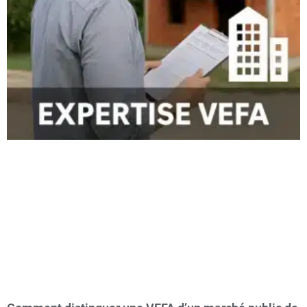
fortement recommandé de
se faire accompagner par un
expert en bâtiment indépendant
. Contrairement au
constructeur, qui vise à clôturer le chantier rapidement,
l’expert défend uniquement vos intérêts
en réalisant une
inspection minutieuse.
Grâce à son
expérience et sa connaissance des normes de
construction
, il est capable de :
✔
Détecter des malfaçons invisibles pour un non-
professionnel
(défauts d’étanchéité, isolation mal posée,
problèmes structurels).
✔
Vérifier que tous les travaux respectent les exigences du
contrat CCMI et les normes en vigueur
.
✔
Consigner officiellement les anomalies dans un procès-
verbal
pour contraindre le constructeur à intervenir avant la
remise des clés.
💡
Un expert en bâtiment, c’est un allié de confiance qui
vous évite des déconvenues après la remise des clés.
Les avantages concrets d’un
accompagnement par un expert
1. Un diagnostic précis et impartial