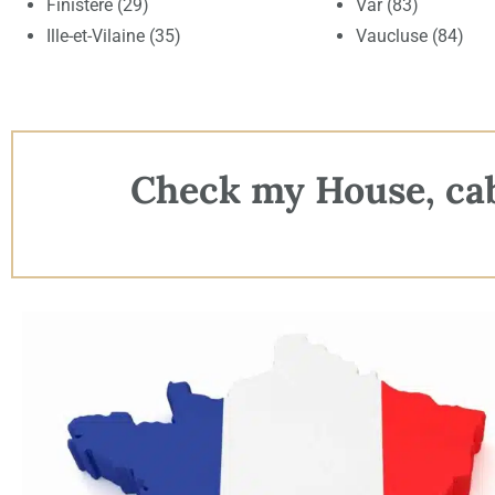
Finistère (29)
Var (83)
Ille-et-Vilaine (35)
Vaucluse (84)
Check my House, cabi