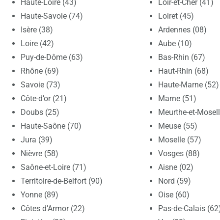
Haute-Loire (43)
Loir-et-Cher (41)
Haute-Savoie (74)
Loiret (45)
Isère (38)
Ardennes (08)
Loire (42)
Aube (10)
Puy-de-Dôme (63)
Bas-Rhin (67)
Rhône (69)
Haut-Rhin (68)
Savoie (73)
Haute-Marne (52)
Côte-d’or (21)
Marne (51)
Doubs (25)
Meurthe-et-Mosell
Haute-Saône (70)
Meuse (55)
Jura (39)
Moselle (57)
Nièvre (58)
Vosges (88)
Saône-et-Loire (71)
Aisne (02)
Territoire-de-Belfort (90)
Nord (59)
Yonne (89)
Oise (60)
Côtes d’Armor (22)
Pas-de-Calais (62