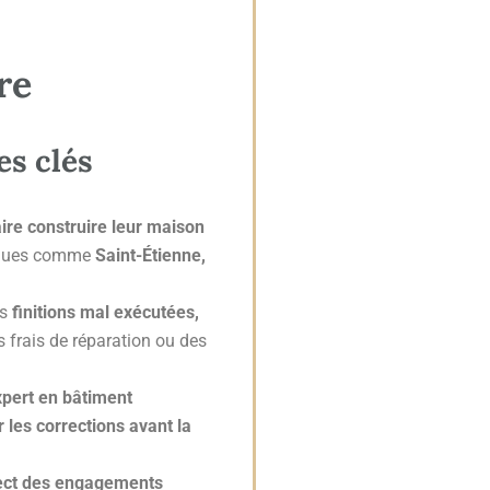
re
es clés
aire construire leur maison
amiques comme
Saint-Étienne,
es
finitions mal exécutées,
s frais de réparation ou des
pert en bâtiment
r les corrections avant la
ect des engagements