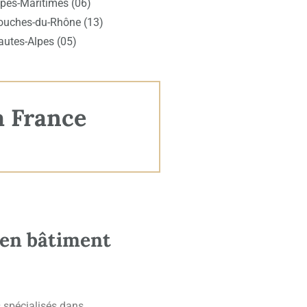
lpes-Maritimes (06)
ouches-du-Rhône (13)
autes-Alpes (05)
a France
 en bâtiment
 spécialisés dans