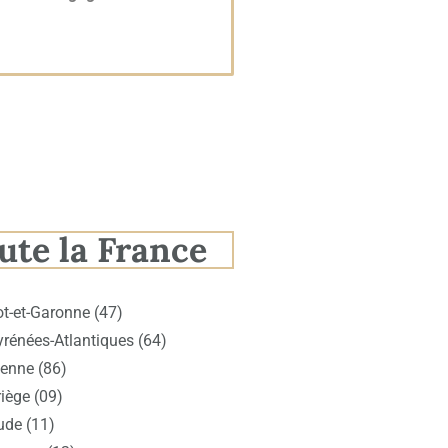
ute la France
ot-et-Garonne (47)
yrénées-Atlantiques (64)
ienne (86)
iège (09)
ude (11)