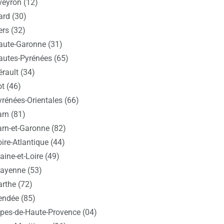
veyron (12)
ard (30)
ers (32)
aute-Garonne (31)
autes-Pyrénées (65)
rault (34)
t (46)
yrénées-Orientales (66)
arn (81)
arn-et-Garonne (82)
ire-Atlantique (44)
ine-et-Loire (49)
ayenne (53)
arthe (72)
endée (85)
lpes-de-Haute-Provence (04)