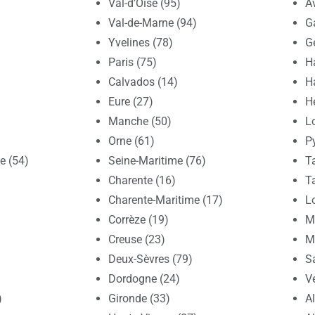
Val-d’Oise (95)
A
Val-de-Marne (94)
G
Yvelines (78)
G
Paris (75)
H
Calvados (14)
H
Eure (27)
Hé
Manche (50)
Lo
Orne (61)
P
e (54)
Seine-Maritime (76)
T
Charente (16)
T
Charente-Maritime (17)
Lo
Corrèze (19)
Ma
Creuse (23)
M
Deux-Sèvres (79)
S
Dordogne (24)
V
)
Gironde (33)
A