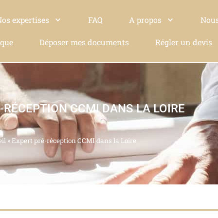
Nos expertises
FAQ
A propos
Nous
ique
Déposer mes documents
Régler un devis
-RÉCEPTION CCMI DANS LA LOIRE
il
»
Expert pré-réception CCMI dans la Loire