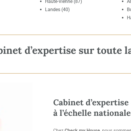
Haute-Vienne (87)
A
Landes (40)
B
H
net d’expertise sur toute l
Cabinet d’expertise
à l’échelle nationale
Chez
Check my House
, nous sommes