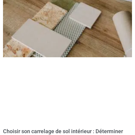
L’expert ne se contente pas d’inspecter les murs ; il analyse
la cohérence entre le bâti et les documents contractuels. Il
vérifie en priorité la notice descriptive, qui détaille les
matériaux et les équipements choisis, ainsi que les plans
d’exécution validés. Il s’assure également que les éventuels
avenants ou demandes de travaux modificatifs acquéreurs
(TMA) ont bien été pris en compte.
En
Loire-Atlantique
, il est aussi capital de vérifier les
attestations de conformité, notamment la conformité aux
normes thermiques (RE2020) et les certificats d’étanchéité à
l’air. L’expert peut demander à consulter les rapports des
tests d’infiltrométrie obligatoires en fin de chantier. Cette
vérification documentaire garantit que la maison est non
seulement solide, mais aussi réglementairement conforme,
ce qui est indispensable pour l’obtention de la déclaration
attestant l’achèvement et la conformité des travaux
(DAACT).
Comment l’expert détecte-t-il
les problèmes d’isolation
thermique ?
Choisir son carrelage de sol intérieur : Déterminer