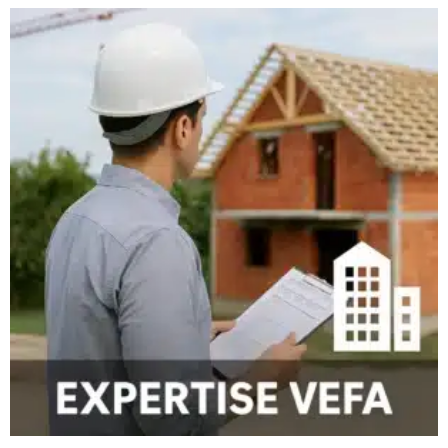
Le paiement des 95 % correspond contractuellement à
l’achèvement des travaux d’équipement, de plomberie, de
chauffage et de menuiserie intérieure. Si, lors de la pré-
réception, l’expert constate que ces équipements ne sont pas
fonctionnels ou que des malfaçons graves empêchent
l’utilisation normale de la maison, le stade des 95 % n’est
techniquement pas atteint. Le maître d’ouvrage est alors en
droit de contester l’appel de fonds jusqu’à la mise en
conformité des ouvrages.
Il faut cependant rester prudent : le refus de paiement doit
être motivé par des manquements réels liés aux
équipements et non par de simples détails esthétiques.
L’intervention d’un
expert en bâtiment
permet de justifier
techniquement ce refus auprès du constructeur ou du garant
de livraison. C’est une protection financière efficace pour
obliger le professionnel à terminer correctement le chantier.
Pour en savoir plus sur l’importance du suivi, consultez notre
page sur l’
expert en construction
.
Quelle est la différence
juridique entre la pré-réception
et la réception officielle ?