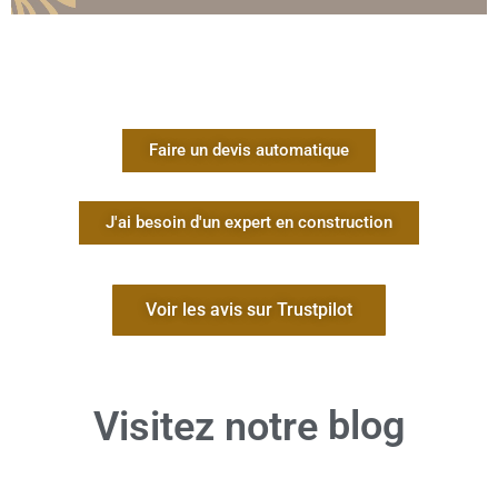
La pré-réception est une étape de contrôle technique
intermédiaire qui intervient avant la réception officielle et la
remise des clés. Elle a pour but premier d’identifier les
malfaçons, les défauts de conformité et les oubis de finition
alors que le chantier est encore sous la direction du
constructeur. Pour le particulier, c’est l’occasion de dresser
une liste exhaustive de travaux correctifs à réaliser par les
artisans.
Faire un devis automatique
Cette visite est particulièrement utile pour valider le stade
des « 95 % d’achèvement » prévu par le calendrier des
paiements. En signalant les défauts à ce moment-là, le
maître d’ouvrage s’assure que le constructeur mobilisera ses
J'ai besoin d'un expert en construction
équipes pour rectifier les erreurs avant de réclamer le solde
ou de fixer la date de remise des clés. Un
expert en
construction
apporte ici sa compétence pour détecter des
anomalies qui passeraient inaperçues pour un néophyte,
Voir les avis sur Trustpilot
comme des défauts d’isolation en toiture ou des mauvaises
pentes d’évacuation.
Est-il possible de refuser de
blog
Visitez notre
payer les 95 % si des malfaçons
sont trouvées ?