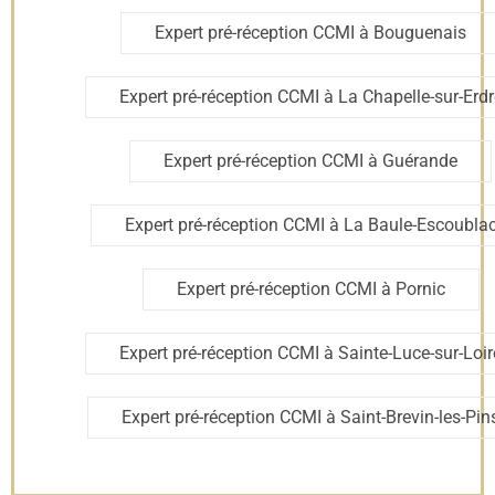
(DTU), ce qui facilite les échanges avec le garant de livraison
si nécessaire. Pour comprendre l’étendue de nos missions de
Expert pré-réception CCMI à Bouguenais
conseil, découvrez le rôle de l’
expert en bâtiment
indépendant.
Expert pré-réception CCMI à La Chapelle-sur-Erdr
Qui sommes-nous ?
Expert pré-réception CCMI à Guérande
Check my House est un cabinet d’expertise en bâtiment
indépendant fondé en 2019 par Laurent Hojan. Nous
Expert pré-réception CCMI à La Baule-Escoubla
accompagnons les particuliers dans la sécurisation de leurs
projets immobiliers grâce à un réseau de plus de 65 experts
certifiés répartis sur tout le territoire. Notre mission est
d’offrir une expertise précise et impartiale, qu’il s’agisse de
Expert pré-réception CCMI à Pornic
suivis de chantiers en CCMI, d’assistances en VEFA ou de
diagnostics techniques suite à des sinistres. Nous ne
dépendons d’aucune compagnie d’assurance ou de
Expert pré-réception CCMI à Sainte-Luce-sur-Loir
constructeur, ce qui garantit une défense exclusive des
intérêts de nos clients.
Expert pré-réception CCMI à Saint-Brevin-les-Pin
Bloc tarifs