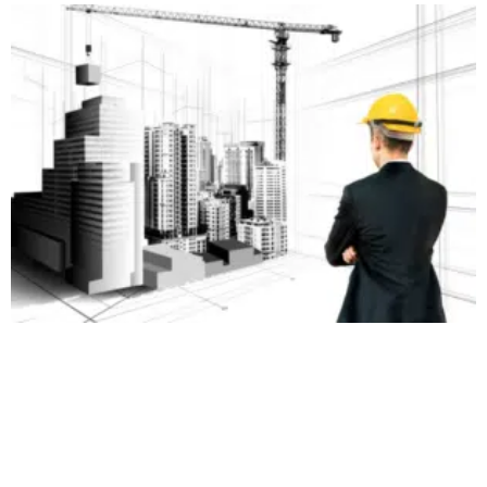
Le procès-verbal de pré-réception doit mentionner :
Les défauts relevés
, qu’ils soient structurels (fissures,
infiltrations) ou liés aux finitions (peinture, carrelage,
menuiseries).
Les équipements non conformes
aux normes en vigueur
(électricité, plomberie, ventilation).
Les écarts par rapport aux plans signés
, notamment si
des dimensions ou des agencements ne correspondent
pas à ceux prévus dans le CCMI.
Les engagements du constructeur
pour corriger ces
anomalies avant la réception officielle.
Il est également conseillé d’
accompagner ce document de
photos
prises lors de l’inspection, afin d’avoir des preuves
visuelles des malfaçons constatées.