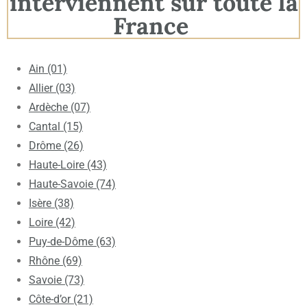
interviennent sur toute la
France
Ain (01)
Allier (03)
Ardèche (07)
Cantal (15)
Drôme (26)
Haute-Loire (43)
Haute-Savoie (74)
Isère (38)
Loire (42)
Puy-de-Dôme (63)
Rhône (69)
Savoie (73)
Côte-d’or (21)