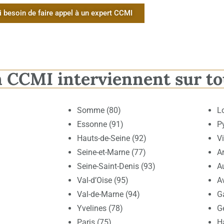
i besoin de faire appel à un expert CCMI
n CCMI interviennent sur to
Somme (80)
L
Essonne (91)
P
Hauts-de-Seine (92)
V
Seine-et-Marne (77)
Ar
Seine-Saint-Denis (93)
A
Val-d’Oise (95)
A
Val-de-Marne (94)
G
Yvelines (78)
G
Paris (75)
H