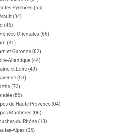
autes-Pyrénées (65)
rault (34)
t (46)
yrénées-Orientales (66)
arn (81)
arn-et-Garonne (82)
ire-Atlantique (44)
ine-et-Loire (49)
ayenne (53)
arthe (72)
endée (85)
lpes-de-Haute-Provence (04)
lpes-Maritimes (06)
ouches-du-Rhône (13)
autes-Alpes (05)