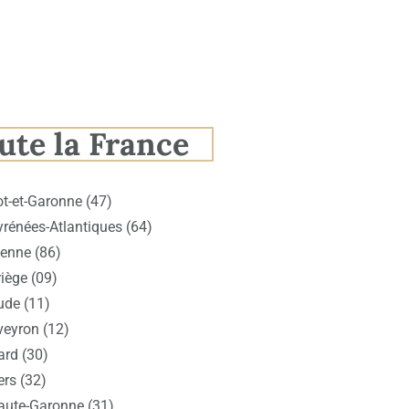
ute la France
ot-et-Garonne (47)
yrénées-Atlantiques (64)
ienne (86)
iège (09)
ude (11)
veyron (12)
ard (30)
ers (32)
aute-Garonne (31)