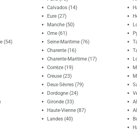
Calvados (14)
H
Eure (27)
Hé
Manche (50)
Lo
Orne (61)
P
e (54)
Seine-Maritime (76)
T
Charente (16)
T
Charente-Maritime (17)
Lo
Corrèze (19)
Ma
Creuse (23)
M
Deux-Sèvres (79)
S
Dordogne (24)
V
)
Gironde (33)
A
Haute-Vienne (87)
A
Landes (40)
B
H