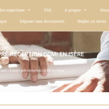
Nos expertises
FAQ
A propos
Nous
ique
Déposer mes documents
Régler un devis
PRÉ-RÉCEPTION CCMI EN ISÈRE
cueil
»
Expert pré-réception CCMI en Isère