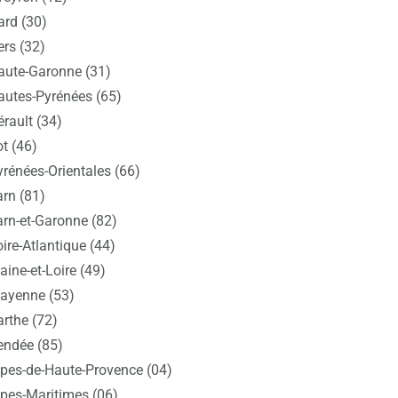
ard (30)
ers (32)
aute-Garonne (31)
autes-Pyrénées (65)
rault (34)
t (46)
yrénées-Orientales (66)
arn (81)
arn-et-Garonne (82)
ire-Atlantique (44)
ine-et-Loire (49)
ayenne (53)
arthe (72)
endée (85)
lpes-de-Haute-Provence (04)
lpes-Maritimes (06)