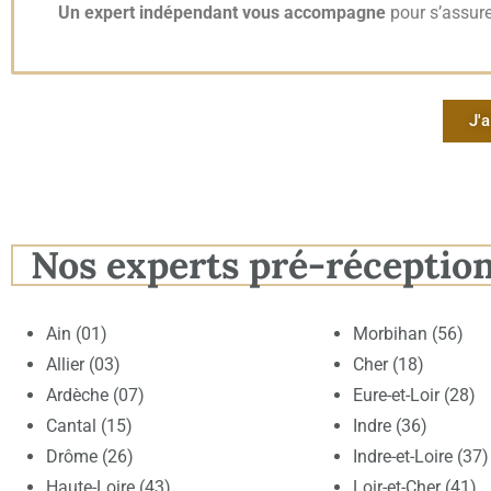
Un expert indépendant vous accompagne
pour s’assure
J'a
Nos experts pré-réceptio
Ain (01)
Morbihan (56)
Allier (03)
Cher (18)
Ardèche (07)
Eure-et-Loir (28)
Cantal (15)
Indre (36)
Drôme (26)
Indre-et-Loire (37)
Haute-Loire (43)
Loir-et-Cher (41)