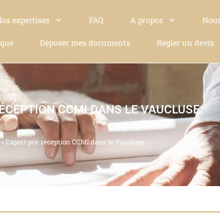
Nos expertises
FAQ
A propos
Nous
ique
Déposer mes documents
Régler un devis
RÉCEPTION CCMI DANS LE VAUCLUSE
»
Expert pré-réception CCMI dans le Vaucluse