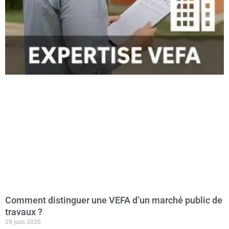
commercial avec le constructeur
, et son seul objectif est de
protéger vos droits et la qualité de votre investissement
immobilier
.
Dans un département comme les
Yvelines
, où les
prix de
l’immobilier sont élevés
et les attentes en matière de finition
souvent plus exigeantes,
le moindre défaut peut avoir de
lourdes conséquences
, que ce soit en termes de confort, de
coûts futurs… ou de valorisation du bien.
Ce que fait concrètement un
expert à vos côtés
✔
Inspection complète et méthodique de votre maison
: du
sol au plafond, l’expert vérifie chaque point de contrôle, selon
un protocole rigoureux adapté à la RE 2020, aux DTU en
vigueur et aux particularités locales (sols argileux, zones
classées, risques naturels…).
✔
Repérage des malfaçons invisibles à l’œil nu
:
Faux aplomb des cloisons,
Comment distinguer une VEFA d’un marché public de
Défaut de niveau sur carrelage,
travaux ?
Écart entre les équipements prévus et ceux posés,
29 juin 2026