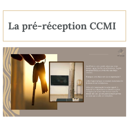
différences ?
La pré-réception CCMI
Deux moments clés, deux
niveaux d’engagement
différents
Dans le cadre d’un
Contrat de Construction de Maison
Individuelle (CCMI)
, on parle souvent de
réception des
travaux
comme l’étape finale du chantier. Pourtant,
la pré-
réception est tout aussi importante, voire plus stratégique
,
car elle vous permet d’anticiper les défauts
avant de signer
quoi que ce soit d’engageant juridiquement
.
La pré-réception CCMI : un
levier de contrôle et de
négociation