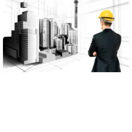
responsabilité
du constructeur vers vous.
✔
Effet ?
Si vous signez sans réserve, vous reconnaissez
que le logement est conforme, ce qui limite vos recours.
⚠
Attention : toute malfaçon oubliée ou non signalée
devient plus complexe à faire corriger après cette étape
,
sauf à engager des démarches sur la base des garanties
légales (parfait achèvement, biennale, décennale).
Pourquoi distinguer ces deux
étapes est capital dans les
Yvelines ?
🚨
Les aléas liés au sol (zones argileuses, nappes
superficielles)
peuvent provoquer des désordres après
seulement quelques semaines si les fondations sont mal
réalisées.
🚨
Des défauts d’étanchéité
dans une maison mal ventilée
peuvent se manifester peu après les premières pluies.
🚨
Des finitions bâclées
, difficiles à détecter sans œil
technique, peuvent nuire à la qualité de vie… et à la valeur de
revente de votre bien.
📌
La pré-réception est votre filet de sécurité avant le saut