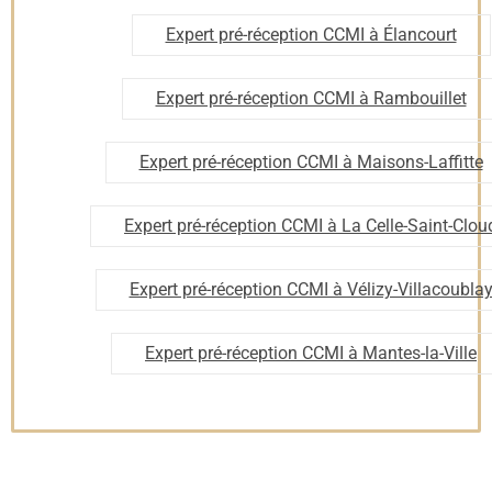
humides ;
Expert pré-réception CCMI à Élancourt
Chauffage : mise en service, régulation, compatibilité
énergétique.
Expert pré-réception CCMI à Rambouillet
4. Finitions intérieures
Expert pré-réception CCMI à Maisons-Laffitte
Peintures, sols, carrelages, faïence : régularité, état de
Expert pré-réception CCMI à La Celle-Saint-Clou
surface, mise en œuvre ;
Menuiseries intérieures : portes, placards, serrures ;
Expert pré-réception CCMI à Vélizy-Villacoubla
Escaliers, garde-corps, équipements sanitaires.
📋 À l’issue de cette visite,
un rapport d’expertise vous est
Expert pré-réception CCMI à Mantes-la-Ville
remis
, listant toutes les anomalies constatées,
accompagnées de photos et d’explications claires.
Pré-réception vs
réception CCMI : quelles