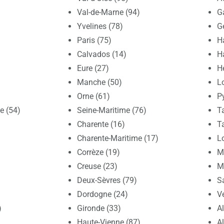
Val-de-Marne (94)
G
Yvelines (78)
G
Paris (75)
H
Calvados (14)
H
Eure (27)
Hé
Manche (50)
Lo
Orne (61)
P
e (54)
Seine-Maritime (76)
T
Charente (16)
T
Charente-Maritime (17)
Lo
Corrèze (19)
Ma
Creuse (23)
M
Deux-Sèvres (79)
S
Dordogne (24)
V
)
Gironde (33)
A
Haute-Vienne (87)
A