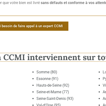
r que votre bien est livré
sans défauts et conforme à vos attent
i besoin de faire appel à un expert CCMI
n CCMI interviennent sur to
Somme (80)
L
Essonne (91)
P
Hauts-de-Seine (92)
V
Seine-et-Marne (77)
Ar
Seine-Saint-Denis (93)
A
Val-d’Oise (95)
A