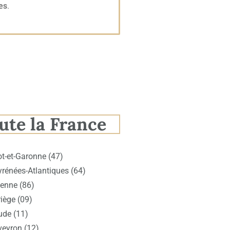
es
.
ute la France
ot-et-Garonne (47)
yrénées-Atlantiques (64)
ienne (86)
iège (09)
ude (11)
veyron (12)