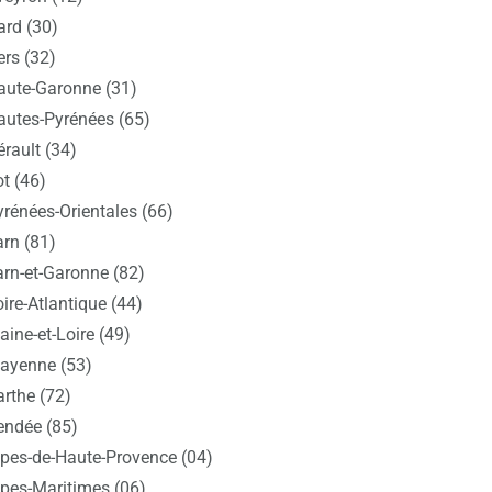
ard (30)
ers (32)
aute-Garonne (31)
autes-Pyrénées (65)
rault (34)
t (46)
yrénées-Orientales (66)
arn (81)
arn-et-Garonne (82)
ire-Atlantique (44)
ine-et-Loire (49)
ayenne (53)
arthe (72)
endée (85)
lpes-de-Haute-Provence (04)
lpes-Maritimes (06)