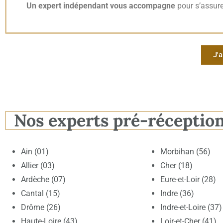
Un expert indépendant vous accompagne
pour s’assure
J'a
Nos experts pré-réceptio
Ain (01)
Morbihan (56)
Allier (03)
Cher (18)
Ardèche (07)
Eure-et-Loir (28)
Cantal (15)
Indre (36)
Drôme (26)
Indre-et-Loire (37)
Haute-Loire (43)
Loir-et-Cher (41)