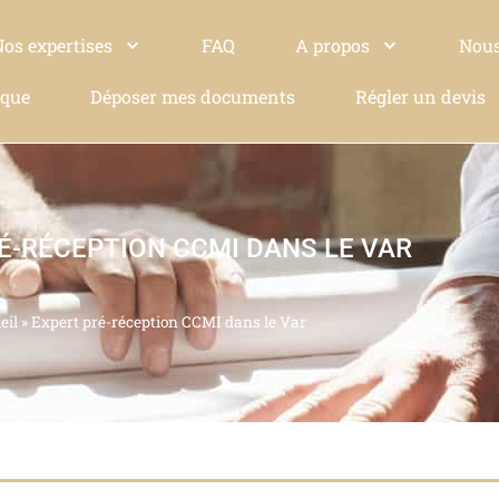
Nos expertises
FAQ
A propos
Nous
ique
Déposer mes documents
Régler un devis
É-RÉCEPTION CCMI DANS LE VAR
eil
»
Expert pré-réception CCMI dans le Var