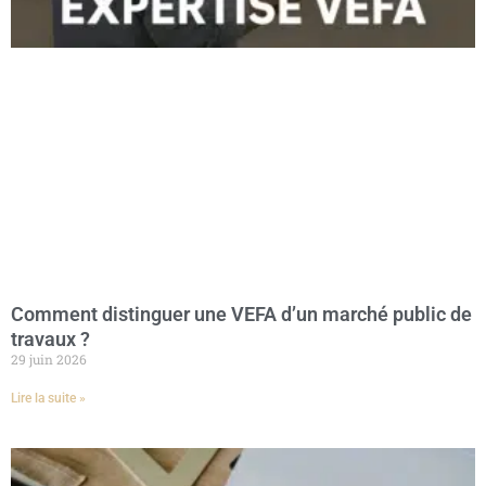
✔
Un appui solide face au constructeur
Avec un
rapport technique détaillé
, l’expert vous fournit
des
arguments concrets
pour contraindre le constructeur à
effectuer les corrections nécessaires avant la remise des
clés.
Un accompagnement à chaque
étape du CCMI
Nos experts vous assistent
tout au long du processus
en
vous apportant une expertise fiable et impartiale :
Analyse du contrat et des documents techniques
avant
Comment distinguer une VEFA d’un marché public de
la visite.
travaux ?
Inspection détaillée de la maison
selon un contrôle
29 juin 2026
rigoureux point par point.
Lire la suite »
Rédaction d’un rapport complet
précisant les anomalies
à corriger.
Suivi des corrections demandées
auprès du constructeur