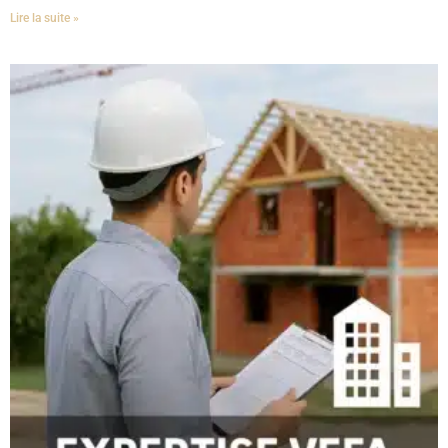
Lire la suite »
✔
Identification des malfaçons invisibles à l’œil non averti
Un expert repère les
défauts structurels, les anomalies dans
les finitions et les erreurs de mise en œuvre
qui pourraient
compromettre la solidité ou le confort du logement
.
✔
Vérification de la conformité aux normes et aux
exigences locales
Il s’assure que la maison respecte :
Les normes énergétiques RT 2012 et RE 2020
, cruciales
pour garantir une bonne isolation thermique et des
consommations réduites.
Les exigences acoustiques
, particulièrement importantes
dans un environnement urbain dense.
Les finitions intérieures et extérieures
, qui doivent
répondre aux standards de qualité attendus en Île-de-
France.
✔
Éviter des réparations coûteuses après la remise des
clés
Détecter et corriger un défaut avant la réception est
bien plus
simple et rapide
que de devoir faire jouer les garanties après
l’emménagement.