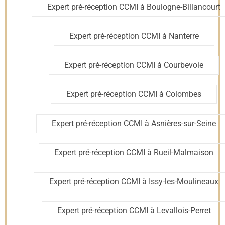
spécifiques :
Expert pré-réception CCMI à Boulogne-Billancourt
1. Solidité et conformité de la structure
Expert pré-réception CCMI à Nanterre
✔
Fondations et terrain
: adaptation aux sols argileux ou
instables.
Expert pré-réception CCMI à Courbevoie
✔
Façades et murs porteurs
: absence de fissures,
vérification des finitions.
✔
Toiture et charpente
: bonne isolation et étanchéité face
aux intempéries.
Expert pré-réception CCMI à Colombes
2. Vérification des ouvertures et de
Expert pré-réception CCMI à Asnières-sur-Seine
l’isolation thermique
Expert pré-réception CCMI à Rueil-Malmaison
✔
Portes et fenêtres
: conformité aux normes RE 2020,
isolation acoustique et thermique.
✔
Présence de ponts thermiques pouvant entraîner des
pertes d’énergie.
Expert pré-réception CCMI à Issy-les-Moulineaux
✔
Tests des volets roulants et battants.
Expert pré-réception CCMI à Levallois-Perret
3. Vérification des équipements et finitions