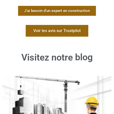
Hauts-de-Seine ?
J'ai besoin d'un expert en construction
🚨
Sans pré-réception, les défauts non détectés ne
pourront être contestés qu’en activant les garanties
légales, ce qui peut être long et complexe.
Voir les avis sur Trustpilot
🚨
Dans un département où les prix immobiliers sont
élevés, il est essentiel de s’assurer que la qualité de
construction est à la hauteur des standards attendus.
🚨
Avec une pré-réception bien menée, vous vous assurez
que tous les défauts sont corrigés avant la réception
officielle.
blog
Visitez notre
📌
En résumé : la pré-réception vous donne le pouvoir
d’agir avant qu’il ne soit trop tard !
Pourquoi faire appel à un
expert indépendant en
pré-réception CCMI ?