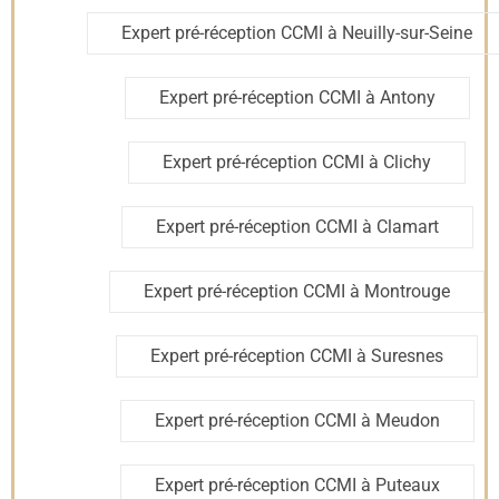
intérieures
Expert pré-réception CCMI à Neuilly-sur-Seine
✔
Électricité
: conformité du tableau électrique,
fonctionnement des prises et interrupteurs.
Expert pré-réception CCMI à Antony
✔
Plomberie
: pression de l’eau, évacuation fluide, absence
de fuites.
✔
Systèmes de chauffage et ventilation
: test des
équipements pour éviter tout problème après
Expert pré-réception CCMI à Clichy
l’emménagement.
📌
À l’issue de la visite, un rapport détaillé est remis au
propriétaire, permettant d’exiger des corrections avant la
réception officielle.
Expert pré-réception CCMI à Clamart
Pré-réception et
Expert pré-réception CCMI à Montrouge
réception CCMI : quelles
Expert pré-réception CCMI à Suresnes
différences ?
Expert pré-réception CCMI à Meudon
Deux étapes bien distinctes,
Expert pré-réception CCMI à Puteaux