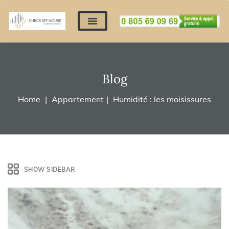
Nos expertises
Nous contacter
Devis automatique
Déposer mes documents
Régler un devis
Blog
Home
Appartement
Humidité : les moisissures
SHOW SIDEBAR