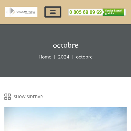
Nos expertises
Nous contacter
Devis automatique
Déposer mes documents
Régler un devis
octobre
Home
2024
octobre
SHOW SIDEBAR