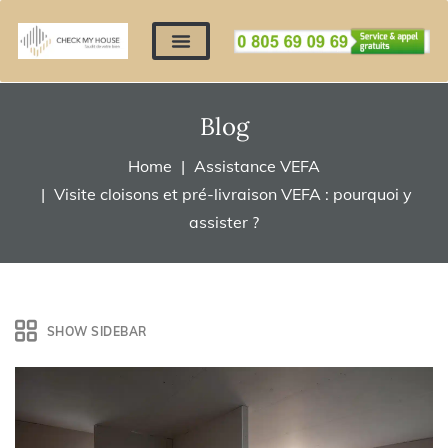
Nos expertises
Nous contacter
Devis automatique
Déposer mes documents
Régler un devis
Blog
Home
Assistance VEFA
Visite cloisons et pré-livraison VEFA : pourquoi y
assister ?
SHOW SIDEBAR