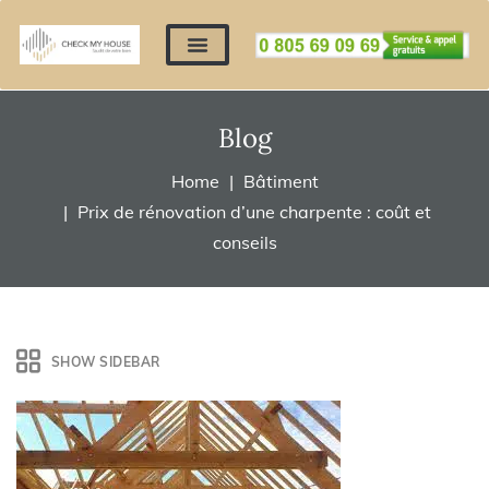
Nos expertises
Nous contacter
Devis automatique
Déposer mes documents
Régler un devis
Blog
Home
Bâtiment
Prix de rénovation d’une charpente : coût et
conseils
SHOW SIDEBAR