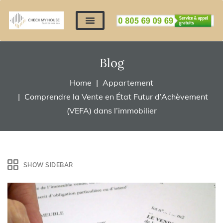
Nos expertises
Nous contacter
Devis automatique
Déposer mes documents
Régler un devis
Blog
Home
Appartement
Comprendre la Vente en État Futur d’Achèvement
(VEFA) dans l’immobilier
SHOW SIDEBAR