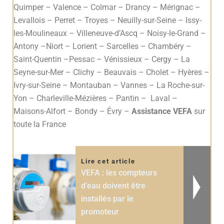
Quimper – Valence – Colmar – Drancy – Mérignac –
Levallois – Perret – Troyes – Neuilly-sur-Seine – Issy-
les-Moulineaux – Villeneuve-d’Ascq – Noisy-le-Grand –
Antony –Niort – Lorient – Sarcelles – Chambéry –
Saint-Quentin –Pessac – Vénissieux – Cergy – La
Seyne-sur-Mer – Clichy – Beauvais – Cholet – Hyères –
Ivry-sur-Seine – Montauban – Vannes – La Roche-sur-
Yon – Charleville-Mézières – Pantin – Laval –
Maisons-Alfort – Bondy – Évry –
Assistance VEFA
sur
toute la France
Lire cet article
VEFA : les compteurs
d’eau doivent être
installés par le
promoteur