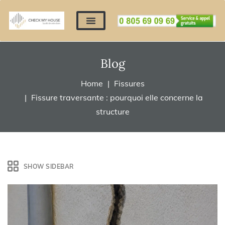
Nos expertises
Nous contacter
Devis automatique
Déposer mes documents
Régler un devis
Blog
Home
Fissures
Fissure traversante : pourquoi elle concerne la
structure
SHOW SIDEBAR