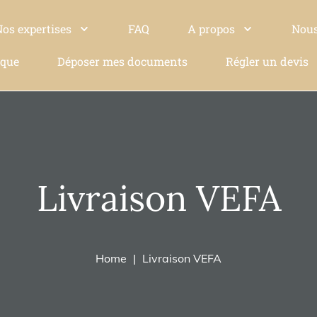
Nos expertises
FAQ
A propos
Nous
ique
Déposer mes documents
Régler un devis
Livraison VEFA
Home
Livraison VEFA