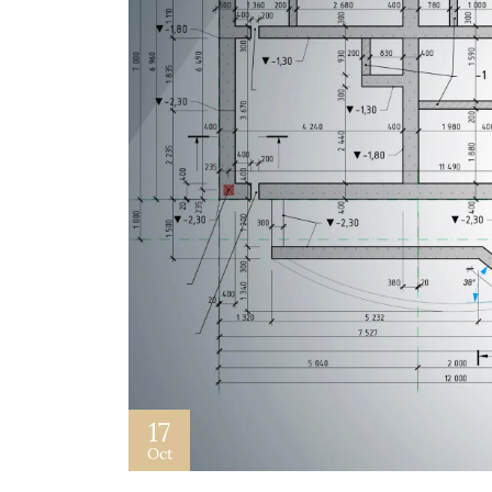
17
Oct