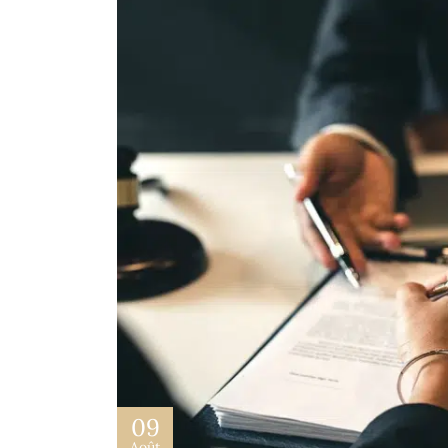
09
Août