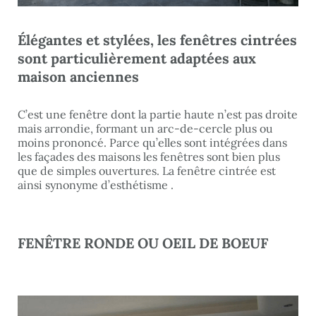
Élégantes et stylées, les fenêtres cintrées
sont particulièrement adaptées aux
maison anciennes
C’est une fenêtre dont la partie haute n’est pas droite
mais arrondie, formant un arc-de-cercle plus ou
moins prononcé. Parce qu’elles sont intégrées dans
les façades des maisons les fenêtres sont bien plus
que de simples ouvertures. La fenêtre cintrée est
ainsi synonyme d’esthétisme .
FENÊTRE RONDE OU OEIL DE BOEUF