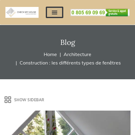
Nos expertises
Nous contacter
Devis automatique
Déposer mes documents
Régler un devis
Blog
Home
Architecture
Construction : les différents types de fenêtres
SHOW SIDEBAR