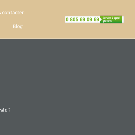
 contacter
Blog
hés ?