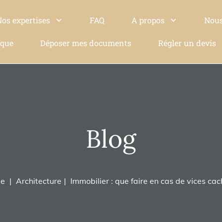
Nos expertises
FAQ
A propos
Nous
ique
Déposer mes documents
Régler un devis
Blog
e
Architecture
Immobilier : que faire en cas de vices cac