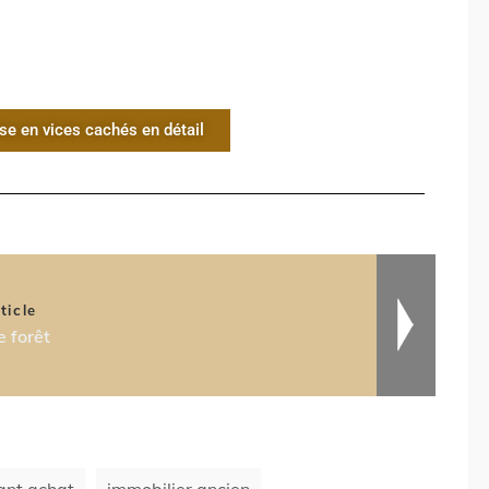
ise en vices cachés en détail
ticle
e forêt