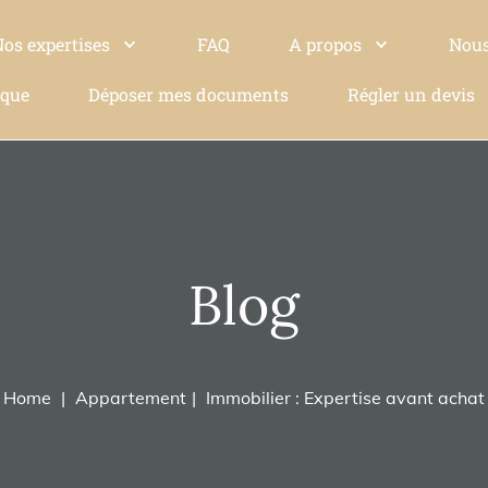
Nos expertises
FAQ
A propos
Nous
ique
Déposer mes documents
Régler un devis
Blog
Home
Appartement
Immobilier : Expertise avant achat