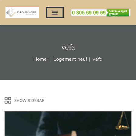
Nos expertises
Nous contacter
Devis automatique
Déposer mes documents
Régler un devis
vefa
Home
Logement neuf
vefa
SHOW SIDEBAR