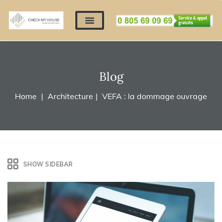
Nos expertises
Nous contacter
Devis automatique
Déposer mes documents
Régler un devis
Blog
Home
Architecture
VEFA : la dommage ouvrage
SHOW SIDEBAR