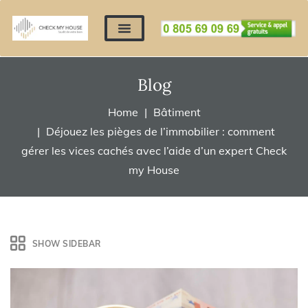
Nos expertises
Nous contacter
Devis automatique
Déposer mes documents
Régler un devis
Blog
Home
Bâtiment
Déjouez les pièges de l’immobilier : comment
gérer les vices cachés avec l’aide d’un expert Check
my House
SHOW SIDEBAR