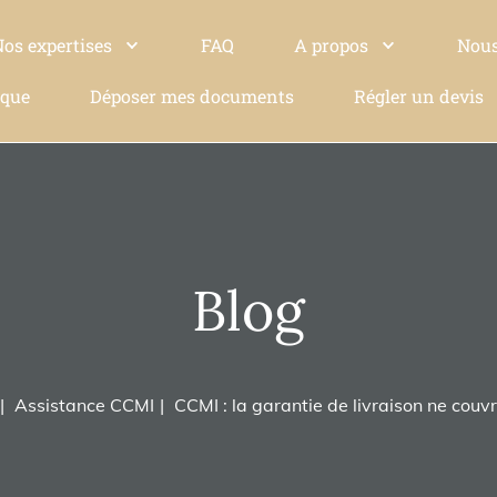
Nos expertises
FAQ
A propos
Nous
ique
Déposer mes documents
Régler un devis
Blog
Assistance CCMI
CCMI : la garantie de livraison ne couv