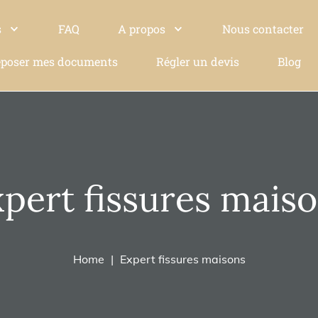
s
FAQ
A propos
Nous contacter
poser mes documents
Régler un devis
Blog
pert fissures mais
Home
Expert fissures maisons