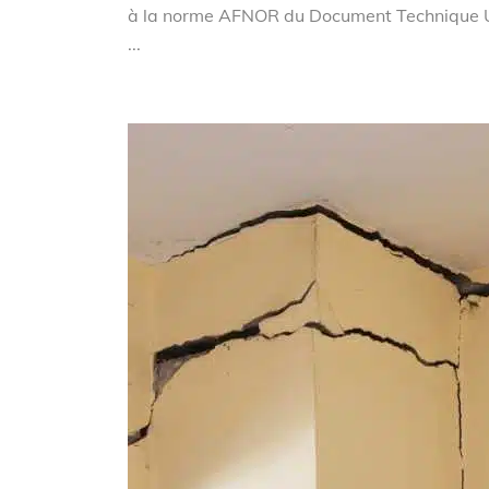
à la norme AFNOR du Document Technique Unif
...