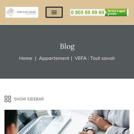
Nos expertises
Nous contacter
Devis automatique
Déposer mes documents
Régler un devis
Blog
Home
Appartement
VEFA : Tout savoir
SHOW SIDEBAR