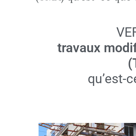
VEF
travaux modif
(
qu’est-c