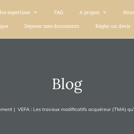
Nos expertises
FAQ
A propos
Nous
ique
Déposer mes documents
Régler un devis
Blog
ement
VEFA : Les travaux modificatifs acquéreur (TMA) qu’