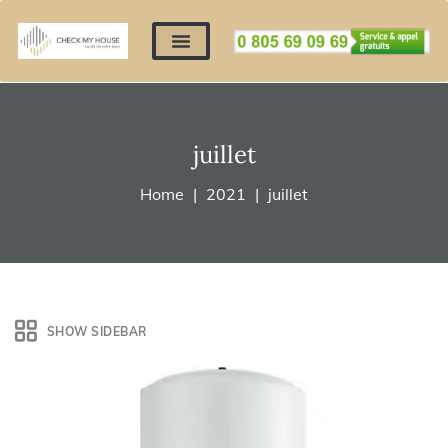
Nos expertises
Nous contacter
Devis automatique
Déposer mes documents
Régler un devis
juillet
Home
2021
juillet
SHOW SIDEBAR