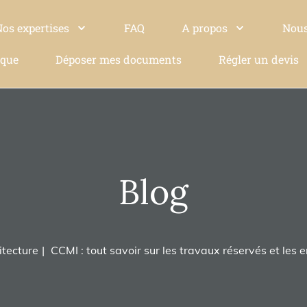
Nos expertises
FAQ
A propos
Nous
ique
Déposer mes documents
Régler un devis
Blog
itecture
CCMI : tout savoir sur les travaux réservés et les e