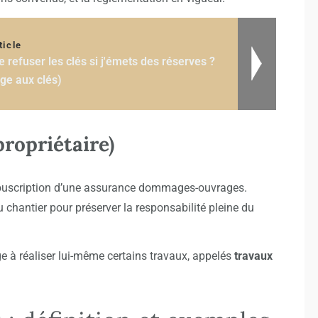
ticle
 refuser les clés si j'émets des réserves ?
ge aux clés)
propriétaire)
souscription d’une assurance dommages-ouvrages.
u chantier pour préserver la responsabilité pleine du
age à réaliser lui-même certains travaux, appelés
travaux