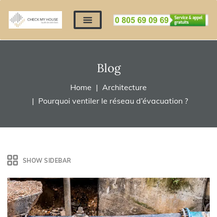
Nos expertises
Nous contacter
Devis automatique
Déposer mes documents
Régler un devis
Blog
Home
Architecture
Pourquoi ventiler le réseau d’évacuation ?
SHOW SIDEBAR