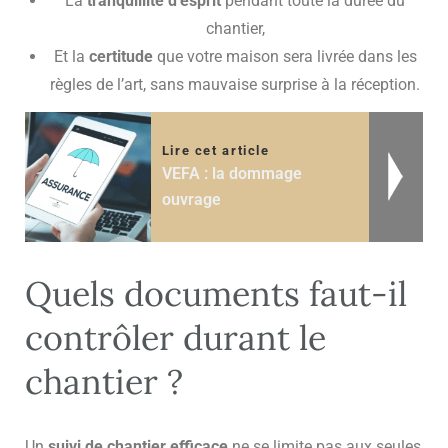
La
tranquillité d’esprit
pendant toute la durée du
chantier,
Et la
certitude
que votre maison sera livrée dans les
règles de l’art, sans mauvaise surprise à la réception.
Lire cet article
VEFA : la dommage
ouvrage
Quels documents faut-il
contrôler durant le
chantier ?
Un
suivi de chantier efficace
ne se limite pas aux seules