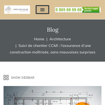
Nos expertises
Nous contacter
Devis automatique
Déposer mes documents
Régler un devis
Blog
Home
Architecture
Suivi de chantier CCMI : l’assurance d’une
construction maîtrisée, sans mauvaises surprises
SHOW SIDEBAR