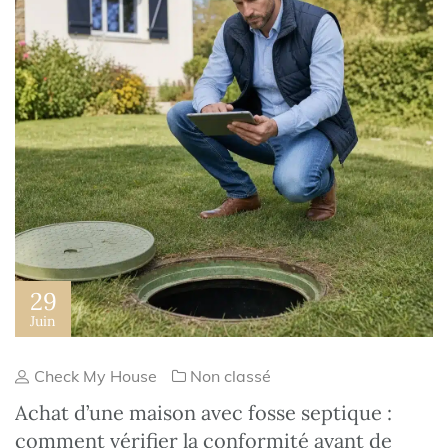
29
Juin
Check My House
Non classé
Achat d’une maison avec fosse septique :
comment vérifier la conformité avant de