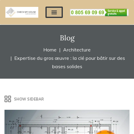
Nos expertises
Nous contacter
Devis automatique
Déposer mes documents
Régler un devis
Blog
Home
Architecture
Expertise du gros œuvre : la clé pour bâtir sur des
bases solides
SHOW SIDEBAR